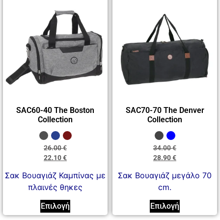
SAC60-40 The Boston
SAC70-70 The Denver
Collection
Collection
26.00
€
34.00
€
22.10
€
28.90
€
Σακ Βουαγιάζ Καμπίνας με
Σακ Βουαγιάζ μεγάλο 70
πλαινές θηκες
cm.
Επιλογή
Επιλογή