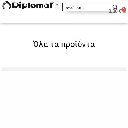
0
0.00
€
Σακίδια & Τσαντάκια
Όλα τα προϊόντα