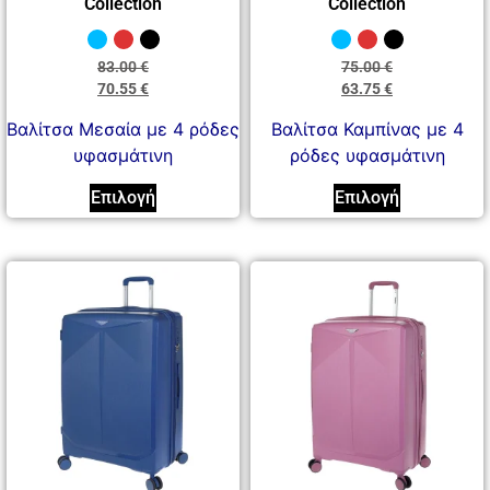
Collection
Collection
83.00
€
75.00
€
70.55
€
63.75
€
Βαλίτσα Μεσαία με 4 ρόδες
Βαλίτσα Καμπίνας με 4
υφασμάτινη
ρόδες υφασμάτινη
Επιλογή
Επιλογή