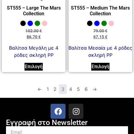
ST555 – Large The Mars
ST555 – Medium The Mars
Collection
Collection
102.00
€
79.00
€
86.70
€
67.15
€
Βαλίτσα Μεγάλη με 4
Βαλίτσα Μεσαία με 4 ρόδες
ρόδες σκληρή PP
σκληρή PP
Επιλογή
Επιλογή
←
1
2
3
4
5
6
→
Εγγραφή στο Newsletter