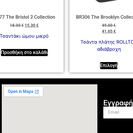
7 The Bristol 2 Collection
BR306 The Brooklyn Collec
18.00
€
15.30
€
49.00
€
41.65
€
Τσαντάκι ώμου μικρό
Τσάντα πλάτης ROLLT
αδιάβροχη
Προσθήκη στο καλάθι
Επιλογή
Εγγραφή 