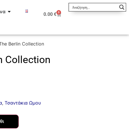
ινα
0
0.00
€
he Berlin Collection
 Collection
α
,
Τσαντάκια Ωμου
θι