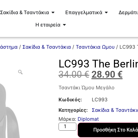
Σακίδια & Τσαντάκια
Επαγγελματικά
Δερμάτ
Η εταιρεία
τάστημα
/
Σακίδια & Τσαντάκια
/
Τσαντάκια Ωμου
/ LC993 T
LC993 The Berlin
34.00
€
28.90
€
Τσαντάκι Ώμου Μεγάλο
Κωδικός:
LC993
Κατηγορίες:
Σακίδια & Τσαντάκι
Μάρκα:
Diplomat
Προσθήκη Στο Καλά