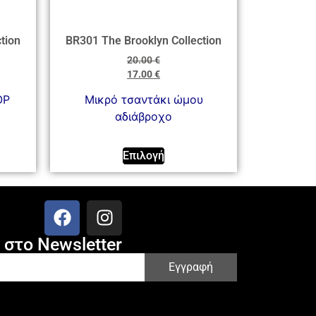
tion
BR301 The Brooklyn Collection
20.00
€
17.00
€
OP
Μικρό τσαντάκι ώμου
αδιάβροχο
Επιλογή
στο Newsletter
Εγγραφή