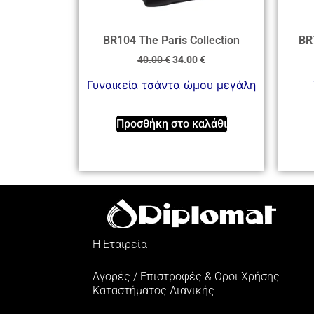
BR104 The Paris Collection
BR7
40.00
€
34.00
€
Γυναικεία τσάντα ώμου μεγάλη
Προσθήκη στο καλάθι
Η Εταιρεία
Αγορές / Επιστροφές & Oροι Xρήσης
Kαταστήματος Λιανικής