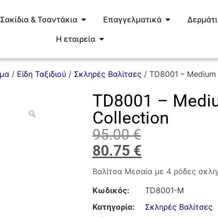
Σακίδια & Τσαντάκια
Επαγγελματικά
Δερμάτ
Η εταιρεία
ημα
/
Είδη Ταξιδιού
/
Σκληρές Βαλίτσες
/ TD8001 – Medium 
TD8001 – Medi
Collection
95.00
€
80.75
€
Βαλίτσα Mεσαία με 4 ρόδες σκλη
Κωδικός:
TD8001-M
Κατηγορία:
Σκληρές Βαλίτσες