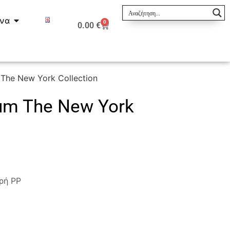
ινα
0
0.00
€
The New York Collection
um The New York
ρή PP