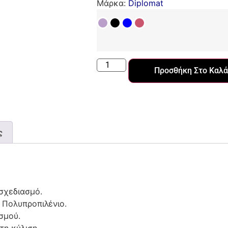
Μάρκα:
Diplomat
Προσθήκη Στο Καλά
ς
σχεδιασμό.
 Πολυπροπιλένιο.
σμού.
τη κύλιση.