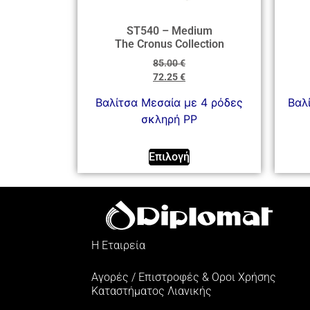
ST540 – Medium
The Cronus Collection
85.00
€
72.25
€
Βαλίτσα Μεσαία με 4 ρόδες
Βαλ
σκληρή PP
Επιλογή
Η Εταιρεία
Αγορές / Επιστροφές & Oροι Xρήσης
Kαταστήματος Λιανικής