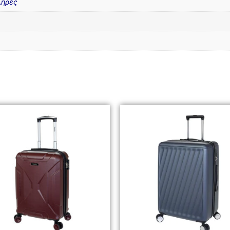
ληρές