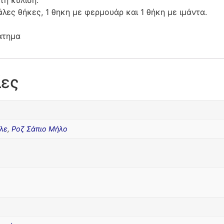
λες θήκες, 1 θηκη με φερμουάρ και 1 θήκη με ιμάντα.
ατημα
ίες
λε
,
Ροζ Σάπιο Μήλο