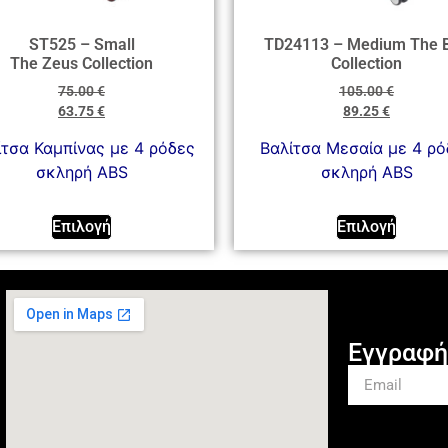
ST525 – Small
TD24113 – Medium The 
The Zeus Collection
Collection
75.00
€
105.00
€
63.75
€
89.25
€
ίτσα Καμπίνας με 4 ρόδες
Βαλίτσα Μεσαία με 4 ρό
σκληρή ABS
σκληρή ABS
Επιλογή
Επιλογή
Εγγραφή 