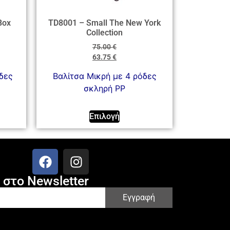
Box
TD8001 – Small The New York
Collection
75.00
€
63.75
€
δες
Βαλίτσα Mικρή με 4 ρόδες
σκληρή PP
Επιλογή
στο Newsletter
Εγγραφή