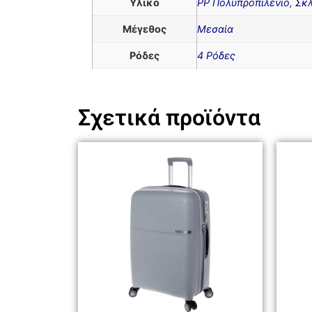
Υλικό
PP Πολυπροπιλένιο
,
Σκ
Μέγεθος
Μεσαία
Ρόδες
4 Ρόδες
Σχετικά προϊόντα