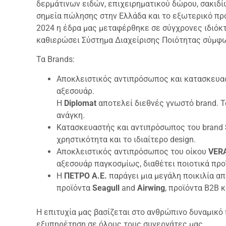
δερμάτινων ειδών, επιχειρηματικού δώρου, σακιδί
σημεία πώλησης στην Ελλάδα και το εξωτερικό προ
2024 η έδρα μας μεταφέρθηκε σε σύγχρονες ιδιόκτ
καθιερώσει Σύστημα Διαχείρισης Ποιότητας σύμφω
Τα Brands:
Αποκλειστικός αντιπρόσωπος και κατασκευ
αξεσουάρ.
Η
Diplomat
αποτελεί διεθνές γνωστό brand. Τ
ανάγκη.
Κατασκευαστής και αντιπρόσωπος του brand
χρηστικότητα και το ιδιαίτερο design.
Αποκλειστικός αντιπρόσωπος του οίκου
VER
αξεσουάρ παγκοσμίως, διαθέτει ποιοτικά προϊ
Η
ΠΕΤΡΟ Α.Ε.
παράγει μια μεγάλη ποικιλία απ
προϊόντα
Seagull
and
Airwing
, προϊόντα B2B 
Η επιτυχία μας βασίζεται στο ανθρώπινο δυναμικό
εξυπηρέτηση σε όλους τους συνεργάτες μας.