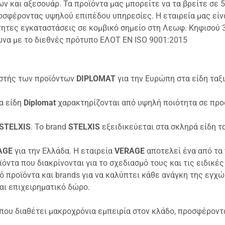
ων και αξεσουάρ. Τα προϊόντα μας μπορείτε να τα βρείτε σε
σφέροντας υψηλού επιπέδου υπηρεσίες. Η εταιρεία μας είνα
ητες εγκαταστάσεις σε κομβικό σημείο στη Λεωφ. Κηφισού 34
να με το διεθνές πρότυπο ΕΛΟΤ EN ISO 9001:2015
αστής των προϊόντων
DIPLOMAT
για την Ευρώπη στα είδη ταξιδ
α είδη
Diplomat
χαρακτηρίζονται από υψηλή ποιότητα σε προσ
STELXIS
. Το brand
STELXIS
εξειδικεύεται στα σκληρά είδη τα
AGE
για την Ελλάδα. Η εταιρεία
VERAGE
αποτελεί ένα από τα 
όντα που διακρίνονται για το σχεδιασμό τους και τις ειδικέ
ό προϊόντα και brands για να καλύπτει κάθε ανάγκη της εγχώ
και επιχειρηματικό δώρο.
 που διαθέτει μακροχρόνια εμπειρία στον κλάδο, προσφέροντ