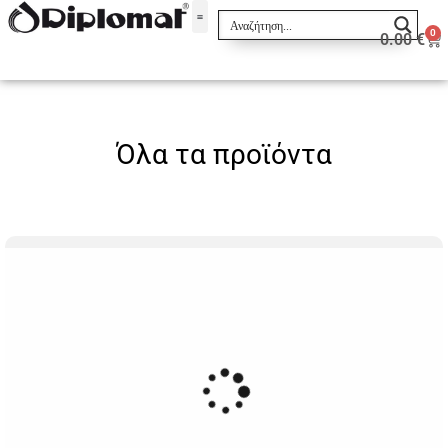
0
0.00
€
Σακίδια & Τσαντάκια
Όλα τα προϊόντα