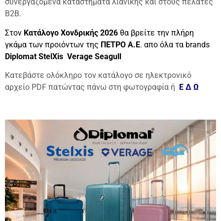
συνεργαζόμενα καταστήματα λιανικής και στους πελάτες
B2B.
Στον
Κατάλογο Χονδρικής 2026
θα βρείτε την πλήρη
γκάμα των προιόντων της
ΠΕΤΡΟ Α.Ε
. απο όλα τα brands
Diplomat StelXis Verage Seagull
Κατεβάστε ολόκληρο τον κατάλογο σε ηλεκτρονικό
αρχείο PDF πατώντας πάνω στη φωτογραφία ή
Ε Δ Ω