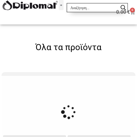
0
0.00
€
Σακίδια & Τσαντάκια
Όλα τα προϊόντα