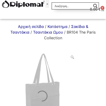
0
0.00
€
Σακίδια & Τσαντάκια
Αρχική σελίδα
/
Κατάστημα
/
Σακίδια &
Τσαντάκια
/
Τσαντάκια Ωμου
/ BR104 The Paris
Collection