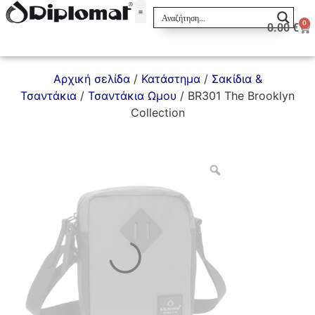
0
0.00
€
Σακίδια & Τσαντάκια
Αρχική σελίδα
/
Κατάστημα
/
Σακίδια &
Τσαντάκια
/
Τσαντάκια Ωμου
/ BR301 The Brooklyn
Collection