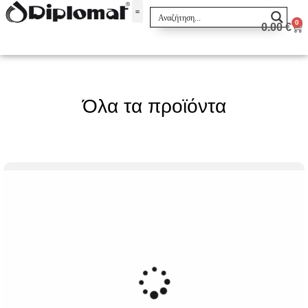
0
0.00
€
Σακίδια & Τσαντάκια
Όλα τα προϊόντα