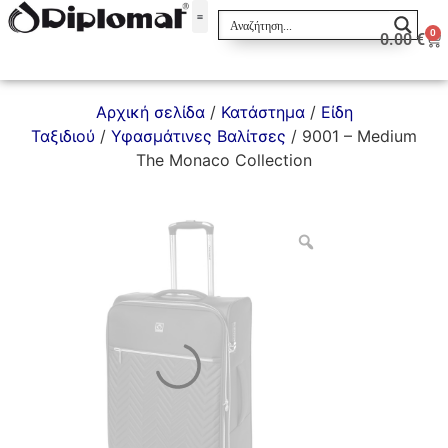
0
0.00
€
Σακίδια & Τσαντάκια
Αρχική σελίδα
/
Κατάστημα
/
Είδη
Ταξιδιού
/
Υφασμάτινες Βαλίτσες
/ 9001 – Medium
The Monaco Collection