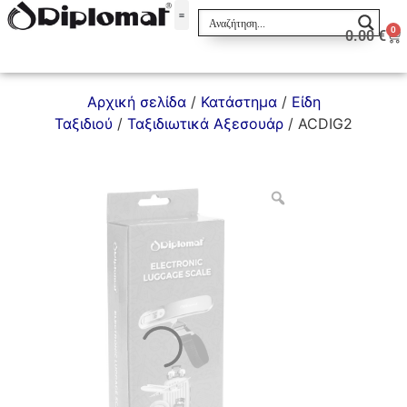
0
0.00
€
Σακίδια & Τσαντάκια
Αρχική σελίδα
/
Κατάστημα
/
Είδη
Ταξιδιού
/
Ταξιδιωτικά Αξεσουάρ
/ ACDIG2