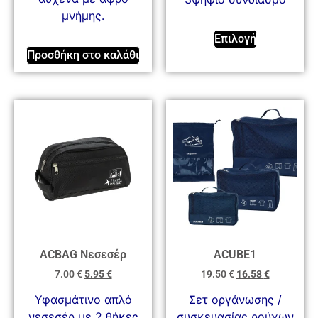
μνήμης.
Επιλογή
Προσθήκη στο καλάθι
ACBAG Νεσεσέρ
ACUBE1
7.00
€
5.95
€
19.50
€
16.58
€
Υφασμάτινο απλό
Σετ οργάνωσης /
νεσεσέρ με 2 θήκες
συσκευασίας ρούχων