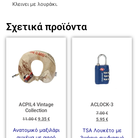
Κλεινει με λουράκι.
Σχετικά προϊόντα
ACPIL4 Vintage
ACLOCK-3
Collection
7.00
€
11.00
€
9.35
€
5.95
€
Ανατομικό μαξιλάρι
TSA Λουκέτο με
αυχένα με αφρό
3ψήφιο συνδιασμό