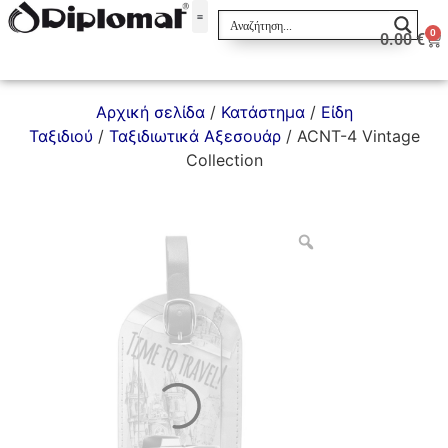
0
0.00
€
Σακίδια & Τσαντάκια
Αρχική σελίδα
/
Κατάστημα
/
Είδη
Ταξιδιού
/
Ταξιδιωτικά Αξεσουάρ
/ ACNT-4 Vintage
Collection