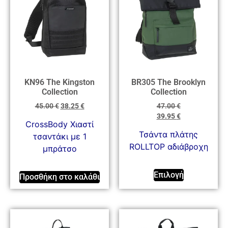
KN96 The Kingston
BR305 The Brooklyn
Collection
Collection
45.00
€
38.25
€
47.00
€
39.95
€
CrossBody Χιαστί
Τσάντα πλάτης
τσαντάκι με 1
ROLLTOP αδιάβροχη
μπράτσο
Επιλογή
Προσθήκη στο καλάθι