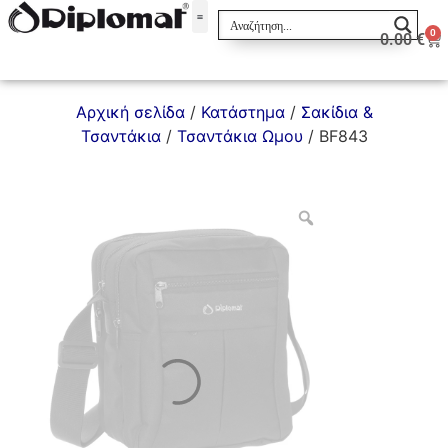
0
0.00
€
Σακίδια & Τσαντάκια
Αρχική σελίδα
/
Κατάστημα
/
Σακίδια &
Τσαντάκια
/
Τσαντάκια Ωμου
/ BF843