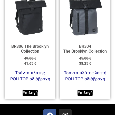
BR306 The Brooklyn
BR304
Collection
The Brooklyn Collection
49.00
€
45.00
€
41.65
€
38.25
€
Τσάντα πλάτης
Τσάντα πλάτης λεπτή
ROLLTOP αδιάβροχη
ROLLTOP αδιάβροχη
Επιλογή
Επιλογή