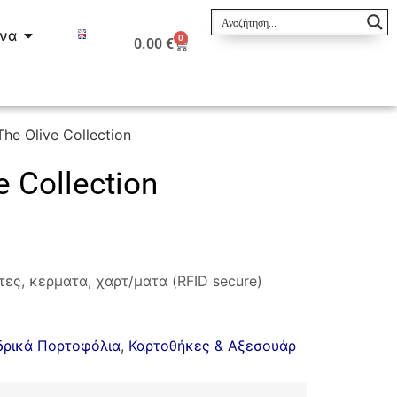
ινα
0
0.00
€
he Olive Collection
 Collection
ες, κερματα, χαρτ/ματα (RFID secure)
δρικά Πορτοφόλια
,
Καρτοθήκες & Αξεσουάρ