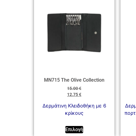
MN715 The Olive Collection
15.00
€
12.75
€
Δερμάτινη Κλειδοθήκη με 6
Δερμ
κρίκους
πορτ
Επιλογή