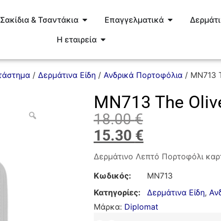
Σακίδια & Τσαντάκια
Επαγγελματικά
Δερμάτ
Η εταιρεία
τάστημα
/
Δερμάτινα Είδη
/
Ανδρικά Πορτοφόλια
/ MN713 T
MN713 The Olive
18.00
€
15.30
€
Δερμάτινο Λεπτό Πορτοφόλι καρτ
Κωδικός:
ΜΝ713
Κατηγορίες:
Δερμάτινα Είδη
,
Αν
Μάρκα:
Diplomat