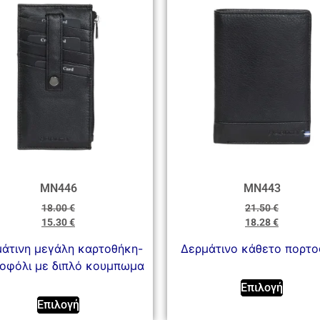
MN446
MN443
18.00
€
21.50
€
15.30
€
18.28
€
άτινη μεγάλη καρτοθήκη-
Δερμάτινο κάθετο πορτο
oφόλι με διπλό κουμπωμα
Επιλογή
Επιλογή