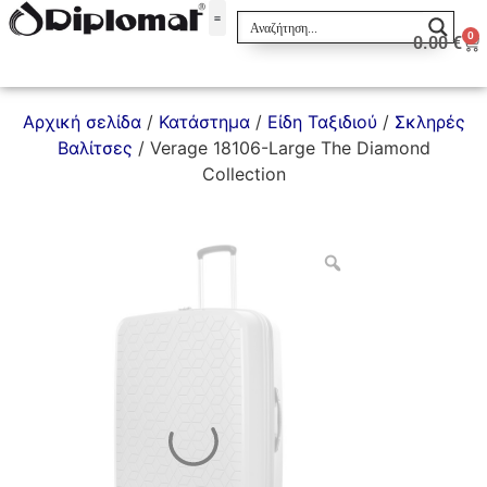
0
0.00
€
Σακίδια & Τσαντάκια
Αρχική σελίδα
/
Κατάστημα
/
Είδη Ταξιδιού
/
Σκληρές
Βαλίτσες
/ Verage 18106-Large The Diamond
Collection