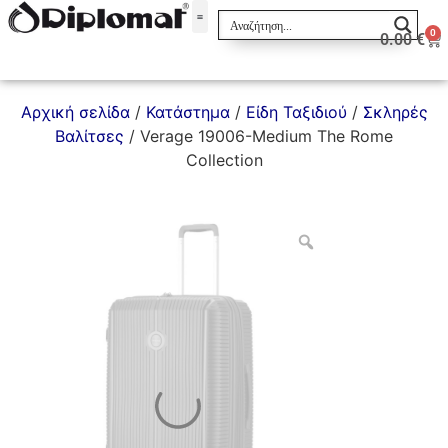
0
0.00
€
Σακίδια & Τσαντάκια
Αρχική σελίδα
/
Κατάστημα
/
Είδη Ταξιδιού
/
Σκληρές
Βαλίτσες
/ Verage 19006-Medium The Rome
Collection