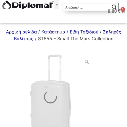
0
0.00
€
Σακίδια & Τσαντάκια
Αρχική σελίδα
/
Κατάστημα
/
Είδη Ταξιδιού
/
Σκληρές
Βαλίτσες
/ ST555 – Small The Mars Collection