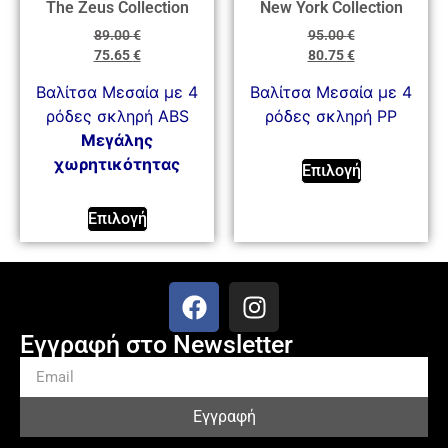
The Zeus Collection
New York Collection
89.00
€
95.00
€
75.65
€
80.75
€
Βαλίτσα Μεσαία με 4
Βαλίτσα Mεσαία με 4
ρόδες σκληρή ABS
ρόδες σκληρή PP
Mεγάλης
χωρητικότητας
Επιλογή
Επιλογή
Εγγραφή στο Newsletter
Εγγραφή