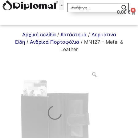
0
0.00
€
Σακίδια & Τσαντάκια
Αρχική σελίδα
/
Κατάστημα
/
Δερμάτινα
Είδη
/
Ανδρικά Πορτοφόλια
/ MN127 – Metal &
Leather