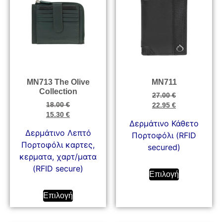
MN713 The Olive
MN711
Collection
27.00
€
18.00
€
22.95
€
15.30
€
Δερμάτινο Κάθετο
Δερμάτινο Λεπτό
Πορτοφόλι (RFID
Πορτοφόλι καρτες,
secured)
κερματα, χαρτ/ματα
(RFID secure)
Επιλογή
Επιλογή