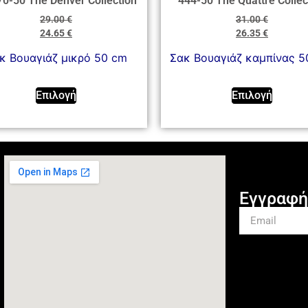
0-50 The Denver Collection
444-50 The Quattre Collec
29.00
€
31.00
€
24.65
€
26.35
€
κ Βουαγιάζ μικρό 50 cm
Σακ Βουαγιάζ καμπίνας 5
Επιλογή
Επιλογή
Εγγραφή 