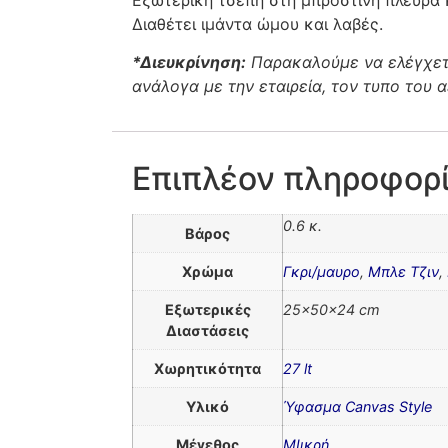
Διαθέτει ιμάντα ώμου και λαβές.
*Διευκρίνηση:
Παρακαλούμε να ελέγχετε
ανάλογα με την εταιρεία, τον τυπο του 
Επιπλέον πληροφορ
0.6 κ.
Βάρος
Χρώμα
Γκρι/μαυρο
,
Μπλε Τζιν
,
Εξωτερικές
25x50x24 cm
Διαστάσεις
Χωρητικότητα
27 lt
Υλικό
Ύφασμα Canvas Style
Μέγεθος
ΜΙικρή