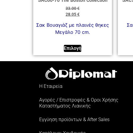
SAC60-70 The Boston Collection
SAC7
33.00
€
28.05
€
Σακ Βουαγιάζ με πλαινές θηκες
Σα
Μεγάλο 70 cm.
Επιλογή
Η Εταιρεία
Αγορές / Επιστροφές & Oροι Xρήσης
Kαταστήματος Λιανικής
Εγγύηση προϊόντων & After Sales