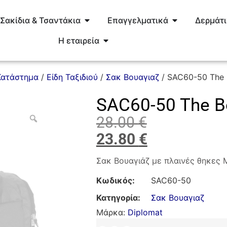
Σακίδια & Τσαντάκια
Επαγγελματικά
Δερμάτ
Η εταιρεία
Κατάστημα
/
Είδη Ταξιδιού
/
Σακ Βουαγιαζ
/ SAC60-50 The B
SAC60-50 The Bo
28.00
€
23.80
€
Σακ Βουαγιάζ με πλαινές θηκες 
Κωδικός:
SAC60-50
Κατηγορία:
Σακ Βουαγιαζ
Μάρκα:
Diplomat