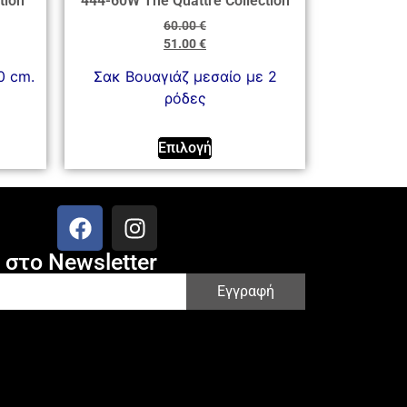
tion
444-60W The Quattre Collection
60.00
€
51.00
€
0 cm.
Σακ Βουαγιάζ μεσαίο με 2
ρόδες
Επιλογή
στο Newsletter
Εγγραφή