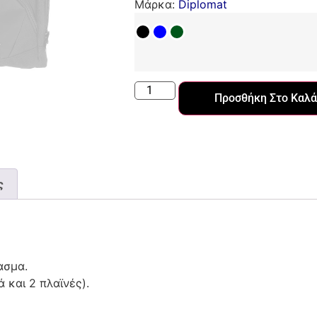
Μάρκα:
Diplomat
Προσθήκη Στο Καλά
ς
ασμα.
 και 2 πλαϊνές).
.