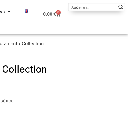
ινα
0
0.00
€
ramento Collection
Collection
τσέπες