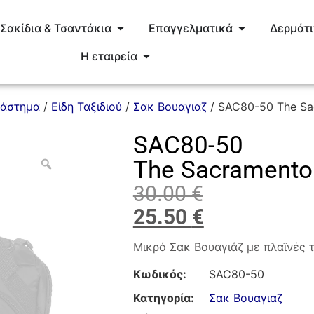
Σακίδια & Τσαντάκια
Επαγγελματικά
Δερμάτ
Η εταιρεία
τάστημα
/
Είδη Ταξιδιού
/
Σακ Βουαγιαζ
/ SAC80-50 The Sac
SAC80-50
The Sacramento 
30.00
€
25.50
€
Μικρό Σακ Βουαγιάζ με πλαϊνές 
Κωδικός:
SAC80-50
Κατηγορία:
Σακ Βουαγιαζ