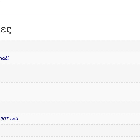
ίες
Λαδί
0T twill