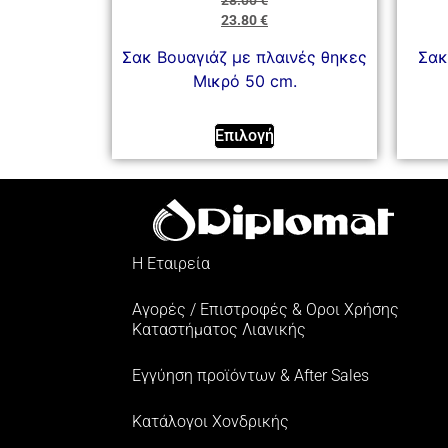
28.00
€
23.80
€
Σακ Βουαγιάζ με πλαινές θηκες
Σακ
Μικρό 50 cm.
Επιλογή
Η Εταιρεία
Αγορές / Επιστροφές & Oροι Xρήσης
Kαταστήματος Λιανικής
Εγγύηση προϊόντων & After Sales
Κατάλογοι Χονδρικής