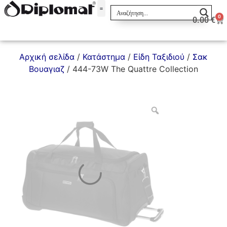
0
0.00
€
Σακίδια & Τσαντάκια
Αρχική σελίδα
/
Κατάστημα
/
Είδη Ταξιδιού
/
Σακ
Βουαγιαζ
/ 444-73W The Quattre Collection