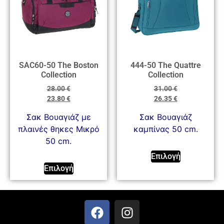
SAC60-50 The Boston
444-50 The Quattre
Collection
Collection
28.00
€
31.00
€
23.80
€
26.35
€
Σακ Βουαγιάζ με
Σακ Βουαγιάζ
πλαινές θηκες Μικρό
καμπίνας 50 cm.
50 cm.
Επιλογή
Επιλογή