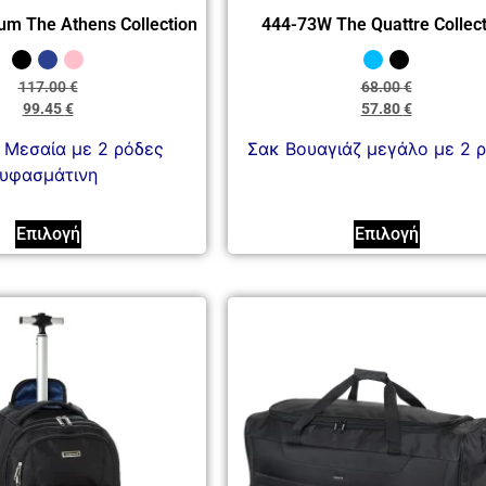
um The Athens Collection
444-73W The Quattre Collect
117.00
€
68.00
€
99.45
€
57.80
€
 Μεσαία με 2 ρόδες
Σακ Βουαγιάζ μεγάλο με 2 
υφασμάτινη
Επιλογή
Επιλογή