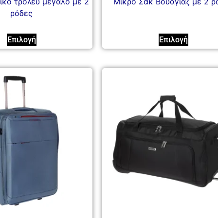
ικό τρόλευ μεγάλο με 2
Μικρό Σακ Βουαγιάζ με 2 ρ
ρόδες
Επιλογή
Επιλογή