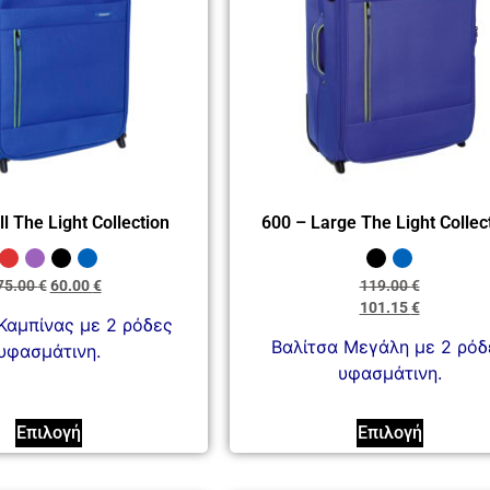
 The Light Collection
600 – Large The Light Collec
75.00
€
60.00
€
119.00
€
101.15
€
Καμπίνας με 2 ρόδες
Βαλίτσα Μεγάλη με 2 ρόδ
υφασμάτινη.
υφασμάτινη.
Επιλογή
Επιλογή