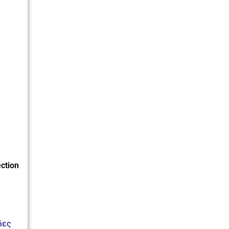
ction
δες