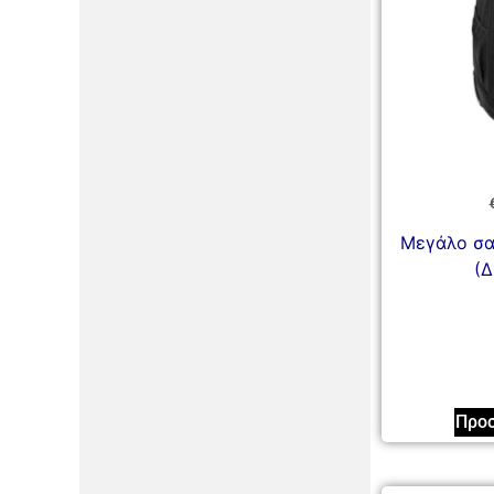
Μεγάλο σα
(Δ
Προσ