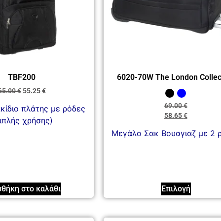
TBF200
6020-70W The London Collec
65.00
€
55.25
€
69.00
€
κίδιο πλάτης με ρόδες
58.65
€
ιπλής χρήσης)
Μεγάλο Σακ Βουαγιαζ με 2 
θήκη στο καλάθι
Επιλογή