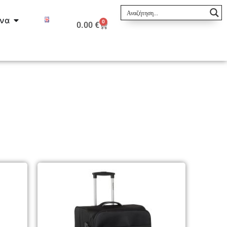
ινα
0
0.00
€