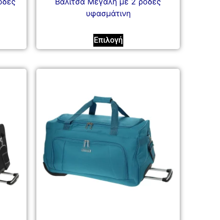
όδες
Βαλίτσα Μεγάλη με 2 ρόδες
υφασμάτινη
Επιλογή