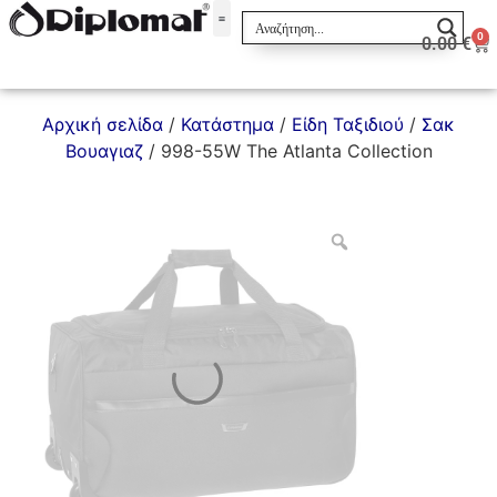
0
0.00
€
Σακίδια & Τσαντάκια
Αρχική σελίδα
/
Κατάστημα
/
Είδη Ταξιδιού
/
Σακ
Βουαγιαζ
/ 998-55W The Atlanta Collection