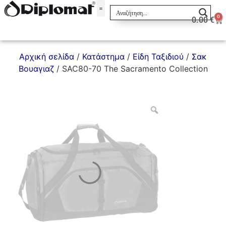
0
0.00
€
Σακίδια & Τσαντάκια
Αρχική σελίδα
/
Κατάστημα
/
Είδη Ταξιδιού
/
Σακ
Βουαγιαζ
/ SAC80-70 The Sacramento Collection