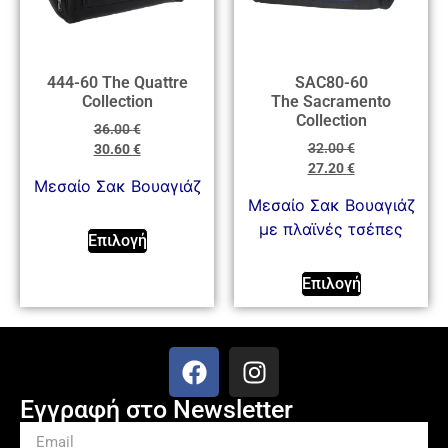
444-60 The Quattre
SAC80-60
Collection
The Sacramento
Collection
36.00
€
32.00
€
30.60
€
27.20
€
Mεσαίο Σακ Βουαγιάζ
Μεσαίο Σακ Βουαγιάζ
με πλαϊνές τσέπες
Επιλογή
Επιλογή
Εγγραφή στο Newsletter